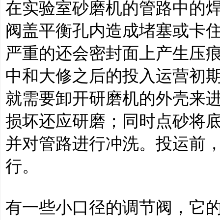
在实验室砂磨机的管路中的
阀盖平衡孔内造成堵塞或卡
严重的还会密封面上产生压
中和大修之后的投入运营初
就需要卸开研磨机的外壳来
损坏还应研磨；同时点砂将
并对管路进行冲洗。投运前
行。
有一些小口径的调节阀，它