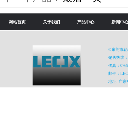
网站首页
关于我们
产品中心
新闻中
©东莞市
销售热线：13
传真：0769-
邮件：LECH
地址: 