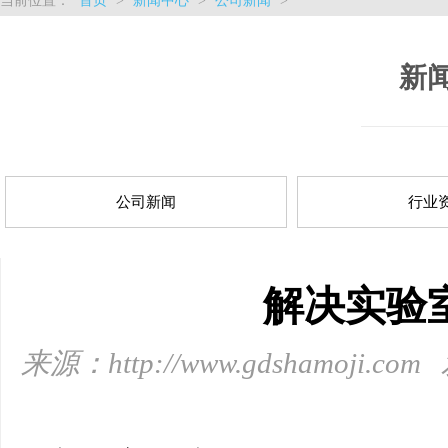
当前位置：
首页
>
新闻中心
>
公司新闻
>
新
公司新闻
行业
解决实验
来源：http://www.gdshamoji.com